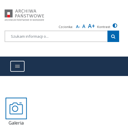
ARCHIWUM
PAŃSTWOWE
W
WARSZAWIE
A+
cu-
A
A-
Czcionka:
Kontrast:
color
Galeria